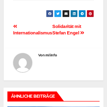
Beitragsnavigation
Solidarität mit
Internationalismus
Stefan Engel
Von
ml info
ÄHNLICHE BEITRÄGE