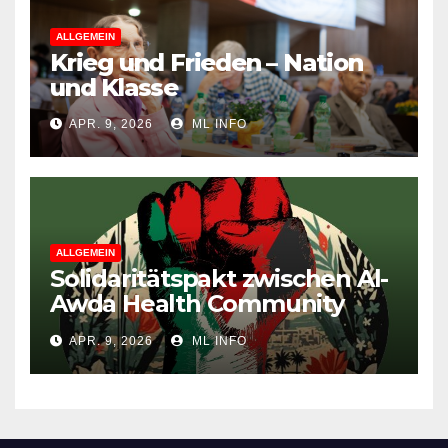
ALLGEMEIN
Krieg und Frieden – Nation
und Klasse
APR. 9, 2026
ML INFO
ALLGEMEIN
Solidaritätspakt zwischen Al-
Awda Health Community
Association, und ICOR
APR. 9, 2026
ML INFO
(Internationale
Koordinierung revolutionärer
Parteien und
Organisationen)