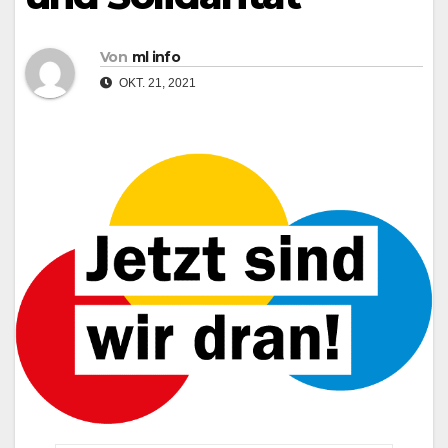
Von
ml info
OKT. 21, 2021