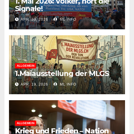
1. Mai 2026: Völker, hört die
Signale!
APR. 30, 2026
ML INFO
ALLGEMEIN
1.Maiausstellung der MLGS
APR. 19, 2026
ML INFO
ALLGEMEIN
Krieg und Frieden – Nation